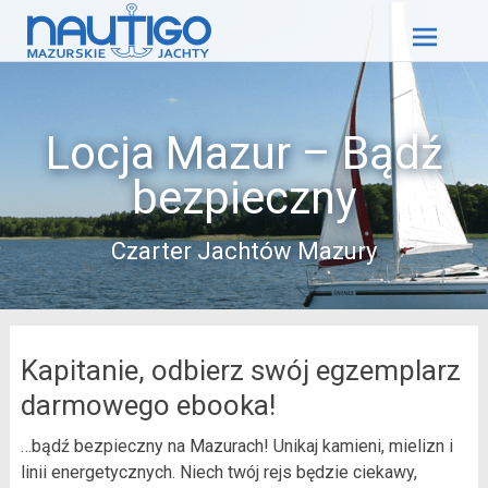
Skip
to
content
Locja Mazur – Bądź
bezpieczny
Czarter Jachtów Mazury
Kapitanie, odbierz swój egzemplarz
darmowego ebooka!
…bądź bezpieczny na Mazurach! Unikaj kamieni, mielizn i
linii energetycznych. Niech twój rejs będzie ciekawy,