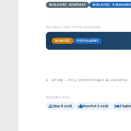
WIELKOŚĆ: KOMPAKT
WIELKOŚĆ: STANDAR
Na zdjęciu (dark overlay symulacja)
NOWOŚĆ
POPULARNY
6 · ATOM — PILL (SPECYFIKACJA JACHTU)
Wszystkie ikony
Max 8 osób
Komfort 6 osób
3 kabi