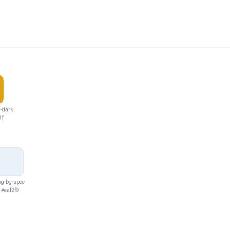
w-dark
1f
ng-bg-spec
#eaf2f9