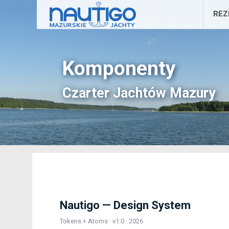
Skip
RE
to
cont
Komponenty
Czarter Jachtów Mazury
Nautigo — Design System
Tokens + Atoms · v1.0 · 2026