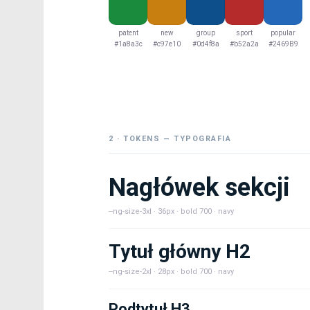
patent
new
group
sport
popular
#1a8a3c
#c97e10
#0d4f8a
#b52a2a
#2469B9
2 · TOKENS — TYPOGRAFIA
Nagłówek sekcji
--ng-size-3xl · 36px · bold 700 · navy
Tytuł główny H2
--ng-size-2xl · 28px · bold 700 · navy
Podtytuł H3