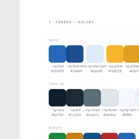
1 · TOKENS — KOLORY
Brand
--ng-blue
--ng-blue-dark
--ng-blue-light
--ng-yellow
--ng-yello
#2469B9
#1a4e8f
#ddeaf8
#F6B52B
#e0a0
Tekst i tła
--ng-navy
--ng-text
--ng-muted
--ng-border
--ng-bg-light
--
#0d1f2d
#1c2b35
#5a6e7a
#dde4ea
#f4f8fc
Badge'e