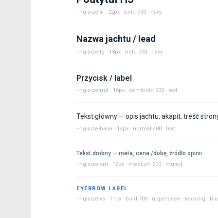
--ng-size-xl · 22px · bold 700 · navy
Nazwa jachtu / lead
--ng-size-lg · 18px · bold 700 · navy
Przycisk / label
--ng-size-md · 16px · semibold 600 · text
Tekst główny — opis jachtu, akapit, treść str
--ng-size-base · 14px · normal 400 · text
Tekst drobny — meta, cena /dobę, źródło opinii
--ng-size-sm · 12px · medium 500 · muted
EYEBROW LABEL
--ng-size-xs · 11px · bold 700 · uppercase · tracking · bl