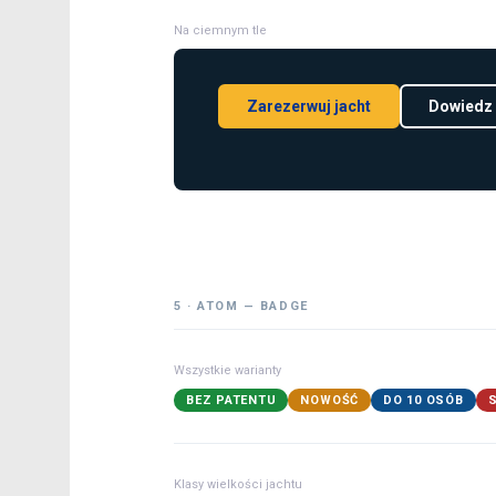
Na ciemnym tle
Zarezerwuj jacht
Dowiedz 
5 · ATOM — BADGE
Wszystkie warianty
BEZ PATENTU
NOWOŚĆ
DO 10 OSÓB
Klasy wielkości jachtu