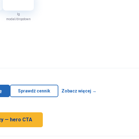
lg
modal/dropdown
ę
Sprawdź cennik
Zobacz więcej →
ży — hero CTA