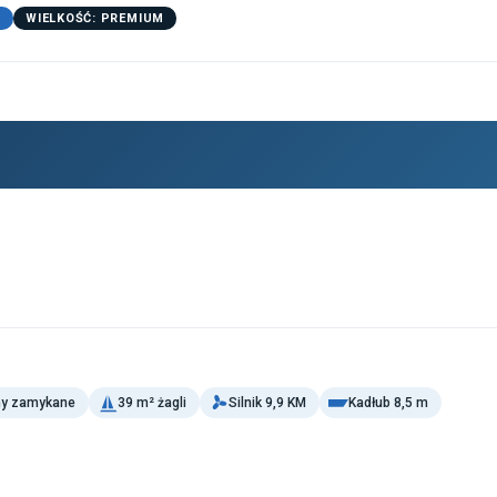
D
WIELKOŚĆ: PREMIUM
ny zamykane
39 m² żagli
Silnik 9,9 KM
Kadłub 8,5 m