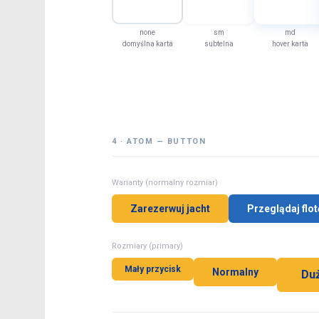
none
sm
md
domyślna karta
subtelna
hover karta
4 · ATOM — BUTTON
Warianty (normalny rozmiar)
Zarezerwuj jacht
Przeglądaj flot
Rozmiary (primary)
Mały przycisk
Normalny
Du