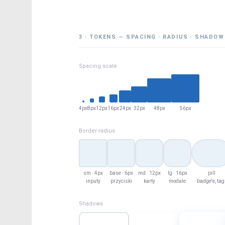
3 · TOKENS — SPACING · RADIUS · SHADOW
Spacing scale
4px
8px
12px
16px
24px
32px
48px
56px
Border-radius
sm · 4px
base · 6px
md · 12px
lg · 16px
pill
inputy
przyciski
karty
modale
badge'e, tag
Shadows