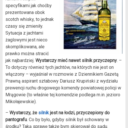
specyfikami jak choćby
prezentowana obok
scotch whisky, to jednak
czasy się zmieniły.
Sytuacja z jachtami
żaglowymi jest nieco
skomplikowana, ale
prawko można stracić
jak najbardziej.
Wystarczy mieć nawet silnik przyczepny
. –
To dotyczy również tych jachtów, na których nie jest on
włączony – wyjaśniał w rozmowie z Dziennikiem Gazetą
Prawną aspirant sztabowy Dariusz Krupiński z wydziału
prewencji ruchu drogowego komendy powiatowej policji w
Mrągowie (to właśnie tej komendzie podlega m.in. jezioro
Mikołajewskie).
–
Wystarczy, że
silnik
jest na łodzi, przyczepiony do
pantografu
. Co by było, gdyby silnik był schowany w
środku? Taką sprawę także bym skierował do sądu.