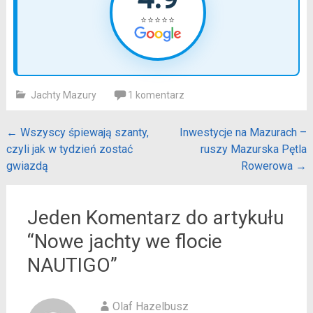
⭐⭐⭐⭐⭐
Jachty Mazury
1 komentarz
Post
←
Wszyscy śpiewają szanty,
Inwestycje na Mazurach –
czyli jak w tydzień zostać
ruszy Mazurska Pętla
navigation
gwiazdą
Rowerowa
→
Jeden Komentarz do artykułu
“
Nowe jachty we flocie
NAUTIGO
”
Olaf Hazelbusz