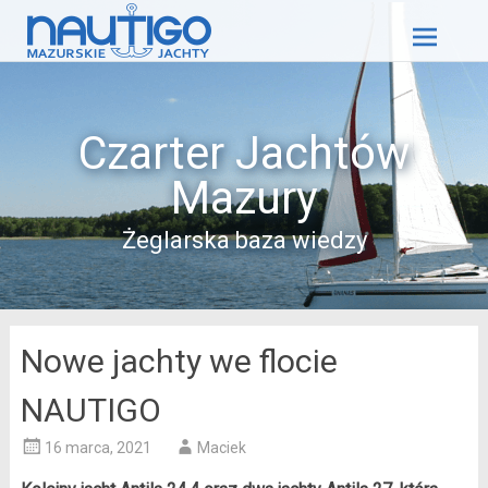
Skip
to
content
Czarter Jachtów
Mazury
Żeglarska baza wiedzy
Nowe jachty we flocie
NAUTIGO
16 marca, 2021
Maciek