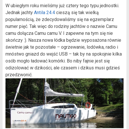
W ubiegłym roku mieliśmy już cztery tego typu jednostki.
Jednak jachty
Antila 24.4
cieszą się tak wielką
popularnością, że zdecydowaliśmy się na egzemplarz
numer pięć. Tak więc do rodziny jachtów o nazwie Camu
camu dołącza Camu camu V. I zapewne na tym się nie
skończy :). Nasza nowa łódka będzie wyposażona równie
świetnie jak te pozostałe – ogrzewanie, lodówka, radio i
mnóstwo gniazd do wejść USB – tak by na spokojnie kilka
osób mogło ładować komórki. Bo niby fajnie jest się
odizolować w dzikości, ale czasem i dzikus musi gdzieś
przedzwonić.