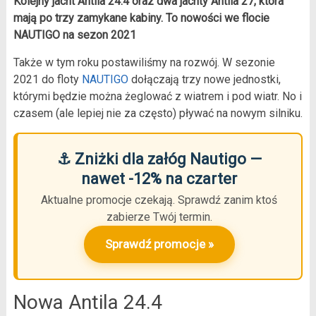
Kolejny jacht Antila 24.4 oraz dwa jachty Antila 27, która
mają po trzy zamykane kabiny. To nowości we flocie
NAUTIGO na sezon 2021
Także w tym roku postawiliśmy na rozwój. W sezonie
2021 do floty
NAUTIGO
dołączają trzy nowe jednostki,
którymi będzie można żeglować z wiatrem i pod wiatr. No i
czasem (ale lepiej nie za często) pływać na nowym silniku.
⚓ Zniżki dla załóg Nautigo —
nawet -12% na czarter
Aktualne promocje czekają. Sprawdź zanim ktoś
zabierze Twój termin.
Sprawdź promocje »
Nowa Antila 24.4