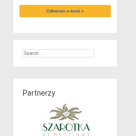
Odbieram e-book »
Search
for:
Partnerzy