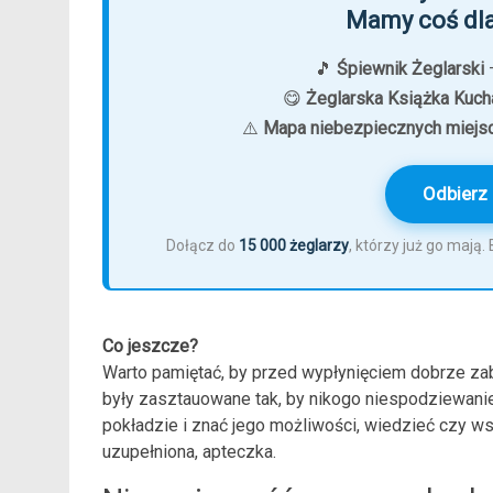
Mamy coś dla
🎵
Śpiewnik Żeglarski
—
😋
Żeglarska Książka Kuch
⚠️
Mapa niebezpiecznych miejs
Odbierz 
Dołącz do
15 000 żeglarzy
, którzy już go mają
Co jeszcze?
Warto pamiętać, by przed wypłynięciem dobrze za
były zasztauowane tak, by nikogo niespodziewanie 
pokładzie i znać jego możliwości, wiedzieć czy w
uzupełniona, apteczka.