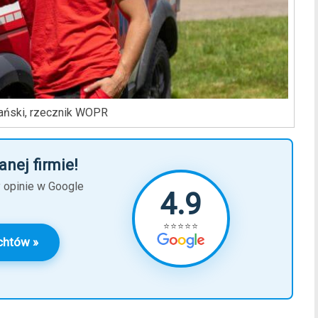
ański, rzecznik WOPR
anej firmie!
y opinie w Google
4.9
⭐⭐⭐⭐⭐
chtów »