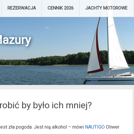
Skip
REZERWACJA
CENNIK 2026
JACHTY MOTOROWE
to
content
Mazury
obić by było ich mniej?
est zła pogoda. Jest nią alkohol – mówi
NAUTIGO
Oliwer