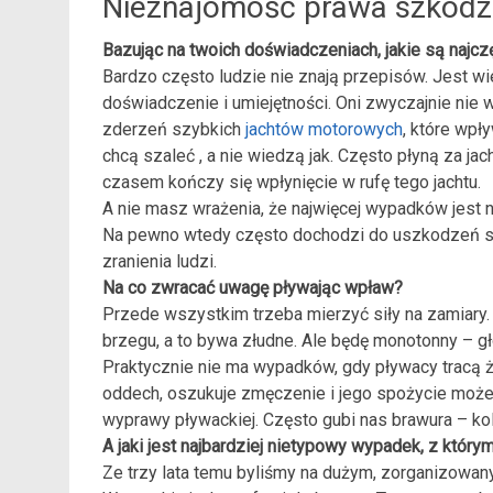
Nieznajomość prawa szkodz
Bazując na twoich doświadczeniach, jakie są najcz
Bardzo często ludzie nie znają przepisów. Jest w
doświadczenie i umiejętności. Oni zwyczajnie nie
zderzeń szybkich
jachtów motorowych
, które wpł
chcą szaleć , a nie wiedzą jak. Często płyną za jac
czasem kończy się wpłynięcie w rufę tego jachtu.
A nie masz wrażenia, że najwięcej wypadków jest 
Na pewno wtedy często dochodzi do uszkodzeń spr
zranienia ludzi.
Na co zwracać uwagę pływając wpław?
Przede wszystkim trzeba mierzyć siły na zamiary. 
brzegu, a to bywa złudne. Ale będę monotonny – g
Praktycznie nie ma wypadków, gdy pływacy tracą ż
oddech, oszukuje zmęczenie i jego spożycie moż
wyprawy pływackiej. Często gubi nas brawura – kol
A jaki jest najbardziej nietypowy wypadek, z który
Ze trzy lata temu byliśmy na dużym, zorganizowany