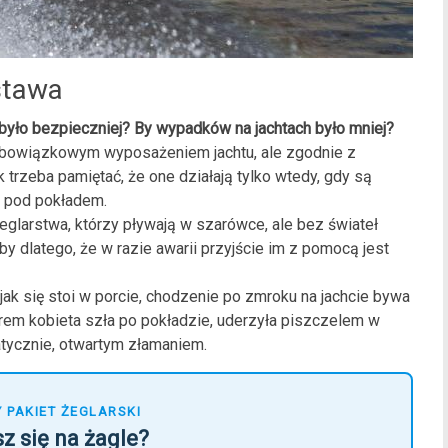
stawa
by było bezpieczniej? By wypadków na jachtach było mniej?
 obowiązkowym wyposażeniem jachtu, ale zgodnie z
trzeba pamiętać, że one działają tylko wtedy, gdy są
ą pod pokładem.
eglarstwa, którzy pływają w szarówce, ale bez świateł
y dlatego, że w razie awarii przyjście im z pomocą jest
jak się stoi w porcie, chodzenie po zmroku na jachcie bywa
em kobieta szła po pokładzie, uderzyła piszczelem w
atycznie, otwartym złamaniem.
 PAKIET ŻEGLARSKI
z się na żagle?