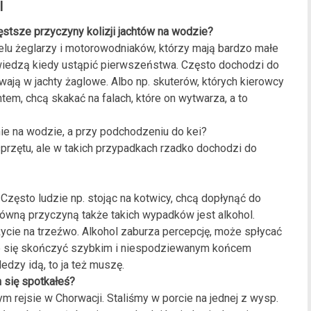
i
ęstsze przyczyny kolizji jachtów na wodzie?
ielu żeglarzy i motorowodniaków, którzy mają bardzo małe
 wiedzą kiedy ustąpić pierwszeństwa. Często dochodzi do
ywają w jachty żaglowe. Albo np. skuterów, których kierowcy
htem, chcą skakać na falach, które on wytwarza, a to
nie na wodzie, a przy podchodzeniu do kei?
zętu, ale w takich przypadkach rzadko dochodzi do
Często ludzie np. stojąc na kotwicy, chcą dopłynąć do
łówną przyczyną także takich wypadków jest alkohol.
ycie na trzeźwo. Alkohol zaburza percepcję, może spłycać
e się skończyć szybkim i niespodziewanym końcem
edzy idą, to ja też muszę.
m się spotkałeś?
m rejsie w Chorwacji. Staliśmy w porcie na jednej z wysp.