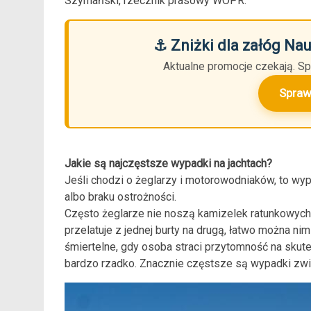
Szymański, rzecznik prasowy WOPR.
⚓ Zniżki dla załóg Na
Aktualne promocje czekają. Sp
Spraw
Jakie są najczęstsze wypadki na jachtach?
Jeśli chodzi o żeglarzy i motorowodniaków, to wyp
albo braku ostrożności.
Często żeglarze nie noszą kamizelek ratunkowych 
przelatuje z jednej burty na drugą, łatwo można ni
śmiertelne, gdy osoba straci przytomność na skutek
bardzo rzadko. Znacznie częstsze są wypadki zwi