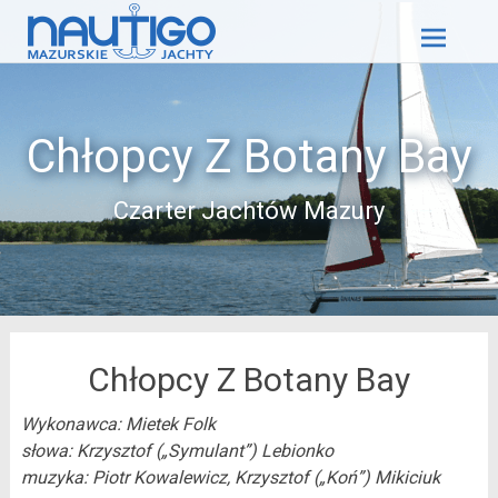
Skip
to
content
Chłopcy Z Botany Bay
Czarter Jachtów Mazury
Chłopcy Z Botany Bay
Wykonawca: Mietek Folk
słowa: Krzysztof („Symulant”) Lebionko
muzyka: Piotr Kowalewicz, Krzysztof („Koń”) Mikiciuk