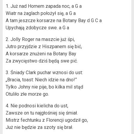
1. Już nad Hornem zapada noc, a G a
Wiatr na żaglach położył się, a G a
A tam jeszcze korsarze na Botany Bay d G C a
Upychają zdobycze swe. a G a
2. Jolly Roger na maszcie już śpi,
Jutro przyjdzie z Hiszpanem się bić,
A korsarze znużeni na Botany Bay
Za zwycięstwo dziś będą swe pić.
3. Śniady Clark puchar wznosi do ust:
„Bracia, toast: Niech idzie na dno!”
Tylko Johny nie pije, bo kilka mil stąd
Otuliło złe morze go.
4. Nie podnosi kielicha do ust,
Zawsze on tu najgłośniej się śmiał.
Mistrz fechtunku z Florencji ugodził go,
Już nie będzie za szoty się brał.