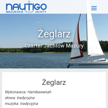
Skip
to
content
Żeglarz
Czarter Jachtów Mazury
Żeglarz
Wykonawca: Hambawenah
słowa: tradycyjna
muzyka: tradycyjna