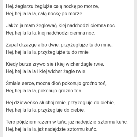
Hej, żeglarzu żeglujże całą nockę po morze,
Hej, hej la la la, całą nockę po morze.
Jakże ja mam żeglować, kiej nadchodzi ciemna noc,
Hej, hej la la la, kiej nadchodzi ciemna noc.
Zapal drzazge albo dwie, przyżeglujże tu do mnie,
Hej, hej la la la, przyżeglujże tu do mnie.
Kiedy burza zrywo sie i kiej wicher żagle rwie,
Hej, hej la la la i kiej wicher żagle rwie.
Śmiałe serce, mocna dłoń pokonujo groźno toń,
Hej, hej la la la, pokonujo groźno toń.
Hej dzieweńko słuchoj mnie, przyżegluje do ciebie,
Hej, hej la la la, przyżegluje do ciebie.
Tero pójdziem razem w tuńc, jaż nadejdzie sztormu kuńc,
Hej, hej la la la, jaż nadejdzie sztormu kuńc.