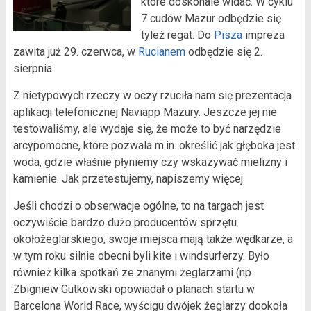
które doskonale widać. W cyklu
7 cudów Mazur odbędzie się
tyleż regat. Do
Pisza
impreza
zawita już 29. czerwca, w
Rucianem
odbędzie się 2.
sierpnia.
Z nietypowych rzeczy w oczy rzuciła nam się prezentacja
aplikacji telefonicznej Naviapp Mazury. Jeszcze jej nie
testowaliśmy, ale wydaje się, że może to być narzędzie
arcypomocne, które pozwala m.in. określić jak głęboka jest
woda, gdzie właśnie płyniemy czy wskazywać mielizny i
kamienie. Jak przetestujemy, napiszemy więcej.
Jeśli chodzi o obserwacje ogólne, to na targach jest
oczywiście bardzo dużo producentów sprzętu
okołożeglarskiego, swoje miejsca mają także wędkarze, a
w tym roku silnie obecni byli kite i windsurferzy. Było
również kilka spotkań ze znanymi żeglarzami (np.
Zbigniew Gutkowski opowiadał o planach startu w
Barcelona World Race, wyścigu dwójek żeglarzy dookoła