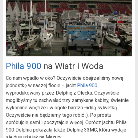
Phila 900
na Wiatr i Woda
Co nam wpadło w oko? Oczywiście obejrzeliśmy nową
jednostkę w naszej flocie – jacht
Phila 900
wyprodukowany przez Delphię z Olecka. Oczywiście
moglibyśmy tu zachwalać trzy zamykane kabiny, świetnie
wykonane wnętrze i w ogóle bardzo ładną sylwetką.
Oczywiście nie będziemy tego robić :). Po prostu
spróbujcie sami i poczytajcie więcej. Oprócz jachtu Phila
900 Delphia pokazała także Delphię 33MC, która wydaje
się duuuuża jak na Mazury.