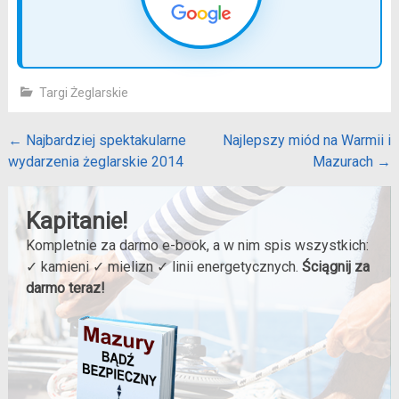
Targi Żeglarskie
Post
←
Najbardziej spektakularne
Najlepszy miód na Warmii i
wydarzenia żeglarskie 2014
Mazurach
→
navigation
Kapitanie!
Kompletnie za darmo e-book, a w nim spis wszystkich:
✓ kamieni ✓ mielizn ✓ linii energetycznych.
Ściągnij za
darmo teraz!