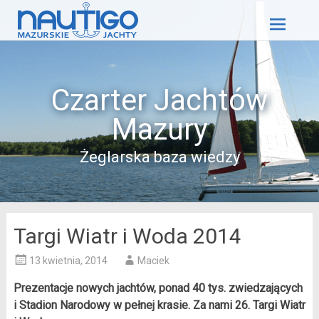
Skip
to
content
Czarter Jachtów
Mazury
Żeglarska baza wiedzy
Targi Wiatr i Woda 2014
13 kwietnia, 2014
Maciek
Prezentacje nowych jachtów, ponad 40 tys. zwiedzających
i Stadion Narodowy w pełnej krasie. Za nami 26. Targi Wiatr