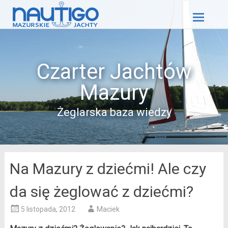
Skip
to
content
Czarter Jachtów
Mazury
Żeglarska baza wiedzy
Na Mazury z dziećmi! Ale czy
da się żeglować z dziećmi?
5 listopada, 2012
Maciek