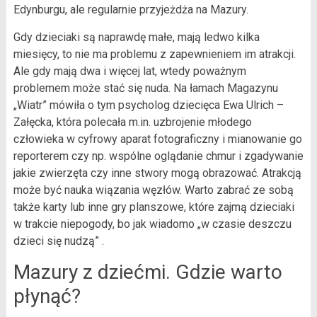
Edynburgu, ale regularnie przyjeżdża na Mazury.
Gdy dzieciaki są naprawdę małe, mają ledwo kilka
miesięcy, to nie ma problemu z zapewnieniem im atrakcji.
Ale gdy mają dwa i więcej lat, wtedy poważnym
problemem może stać się nuda. Na łamach Magazynu
„Wiatr” mówiła o tym psycholog dziecięca Ewa Ulrich –
Załęcka, która polecała m.in. uzbrojenie młodego
człowieka w cyfrowy aparat fotograficzny i mianowanie go
reporterem czy np. wspólne oglądanie chmur i zgadywanie
jakie zwierzęta czy inne stwory mogą obrazować. Atrakcją
może być nauka wiązania węzłów. Warto zabrać ze sobą
także karty lub inne gry planszowe, które zajmą dzieciaki
w trakcie niepogody, bo jak wiadomo „w czasie deszczu
dzieci się nudzą” .
Mazury z dziećmi. Gdzie warto
płynąć?