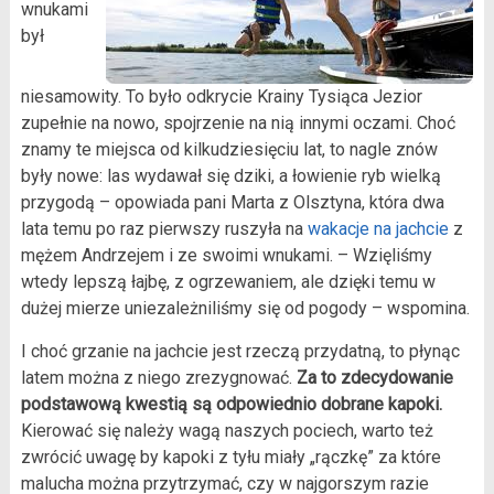
wnukami
był
niesamowity. To było odkrycie Krainy Tysiąca Jezior
zupełnie na nowo, spojrzenie na nią innymi oczami. Choć
znamy te miejsca od kilkudziesięciu lat, to nagle znów
były nowe: las wydawał się dziki, a łowienie ryb wielką
przygodą – opowiada pani Marta z Olsztyna, która dwa
lata temu po raz pierwszy ruszyła na
wakacje na jachcie
z
mężem Andrzejem i ze swoimi wnukami. – Wzięliśmy
wtedy lepszą łajbę, z ogrzewaniem, ale dzięki temu w
dużej mierze uniezależniliśmy się od pogody – wspomina.
I choć grzanie na jachcie jest rzeczą przydatną, to płynąc
latem można z niego zrezygnować.
Za to zdecydowanie
podstawową kwestią są odpowiednio dobrane kapoki.
Kierować się należy wagą naszych pociech, warto też
zwrócić uwagę by kapoki z tyłu miały „rączkę” za które
malucha można przytrzymać, czy w najgorszym razie