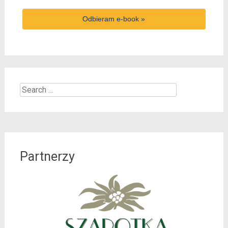
Odbieram e-book »
Search
for:
Partnerzy