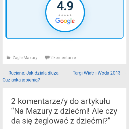
4.9
⭐⭐⭐⭐⭐
Żagle Mazury
2 komentarze
Post
←
Ruciane: Jak działa śluza
Targi Wiatr i Woda 2013
→
Guzianka jesienią?
navigation
2 komentarze/y do artykułu
“
Na Mazury z dziećmi! Ale czy
da się żeglować z dziećmi?
”