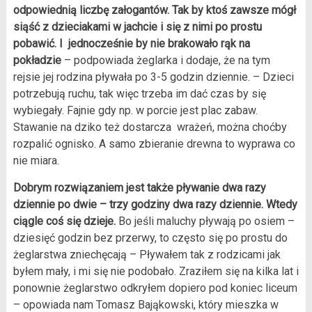
odpowiednią liczbę załogantów. Tak by ktoś zawsze mógł
siąść z dzieciakami w jachcie i się z nimi po prostu
pobawić. I jednocześnie by nie brakowało rąk na
pokładzie
– podpowiada żeglarka i dodaje, że na tym
rejsie jej rodzina pływała po 3-5 godzin dziennie. – Dzieci
potrzebują ruchu, tak więc trzeba im dać czas by się
wybiegały. Fajnie gdy np. w porcie jest plac zabaw.
Stawanie na dziko też dostarcza wrażeń, można choćby
rozpalić ognisko. A samo zbieranie drewna to wyprawa co
nie miara.
Dobrym rozwiązaniem jest także pływanie dwa razy
dziennie po dwie – trzy godziny dwa razy dziennie. Wtedy
ciągle coś się dzieje.
Bo jeśli maluchy pływają po osiem –
dziesięć godzin bez przerwy, to często się po prostu do
żeglarstwa zniechęcają – Pływałem tak z rodzicami jak
byłem mały, i mi się nie podobało. Zraziłem się na kilka lat i
ponownie żeglarstwo odkryłem dopiero pod koniec liceum
– opowiada nam Tomasz Bająkowski, który mieszka w