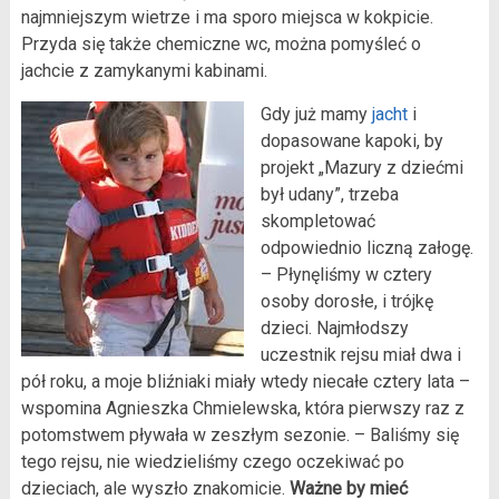
najmniejszym wietrze i ma sporo miejsca w kokpicie.
Przyda się także chemiczne wc, można pomyśleć o
jachcie z zamykanymi kabinami.
Gdy już mamy
jacht
i
dopasowane kapoki, by
projekt „Mazury z dziećmi
był udany”, trzeba
skompletować
odpowiednio liczną załogę.
– Płynęliśmy w cztery
osoby dorosłe, i trójkę
dzieci. Najmłodszy
uczestnik rejsu miał dwa i
pół roku, a moje bliźniaki miały wtedy niecałe cztery lata –
wspomina Agnieszka Chmielewska, która pierwszy raz z
potomstwem pływała w zeszłym sezonie. – Baliśmy się
tego rejsu, nie wiedzieliśmy czego oczekiwać po
dzieciach, ale wyszło znakomicie.
Ważne by mieć