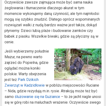
Oczywiście zawsze zajmująca może być sama nauka
żeglowania i tłumaczenie dlaczego akurat w tym
momencie wykonujemy daną czynność, ale tym najmłodsi
mogą się szybko znudzić. Dlatego oprócz wspominanych
rozwiązań walki z nudą bardzo ważne jest także, dokąd
płyniemy. Dzieci lubią plaże i budowanie zamków czy
babek z piasku. Wszelkie biwaki, gdzie są płycizny są w
cenie.
Jeśli wybierzemy południe
Mazur, na pewno warto
zajrzeć do Popielna, gdzie
oglądać można koniki
polskie. Warty obejrzenia
jest też
Park Dzikich
Zwierząt w Kadzidłowie
w pobliżu miejscowości Ruciane
– Nida, gdzie rezydują m.in. rysie. Atrakcją może też być
samo
śluzowanie się na Guziance
– to że jacht nagle unosi
się w górę robi na maluchach wrażenie. Oczywiście swego