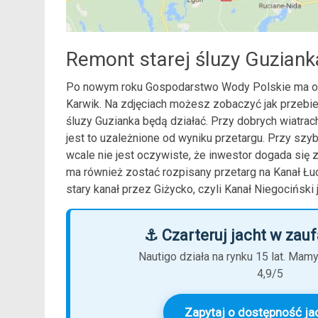
Remont starej śluzy Guzianka
Po nowym roku Gospodarstwo Wody Polskie ma ogłos
Karwik. Na zdjęciach możesz zobaczyć jak przebi
śluzy Guzianka będą działać. Przy dobrych wiatrac
jest to uzależnione od wyniku przetargu. Przy sz
wcale nie jest oczywiste, że inwestor dogada się
ma również zostać rozpisany przetarg na Kanał Łu
stary kanał przez Giżycko, czyli Kanał Niegociński
⚓ Czarteruj jacht w zauf
Nautigo działa na rynku 15 lat. Mam
4,9/5
Zapytaj o dostępność ja