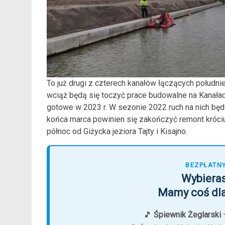
To już drugi z czterech kanałów łączących południ
wciąż będą się toczyć prace budowalne na Kanał
gotowe w 2023 r. W sezonie 2022 ruch na nich będz
końca marca powinien się zakończyć remont króciu
północ od Giżycka jeziora Tajty i Kisajno.
BEZPŁATNY
Wybieras
Mamy coś dla
🎵
Śpiewnik Żeglarski
—