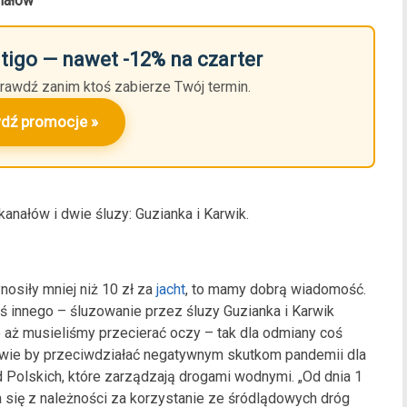
anałów
utigo — nawet -12% na czarter
rawdź zanim ktoś zabierze Twój termin.
dź promocje »
anałów i dwie śluzy: Guzianka i Karwik.
nosiły mniej niż 10 zł za
jacht
, to mamy dobrą wiadomość.
 innego – śluzowanie przez śluzy Guzianka i Karwik
e aż musieliśmy przecierać oczy – tak dla odmiany coś
awie by przeciwdziałać negatywnym skutkom pandemii dla
d Polskich, które zarządzają drogami wodnymi. „Od dnia 1
ia się z należności za korzystanie ze śródlądowych dróg