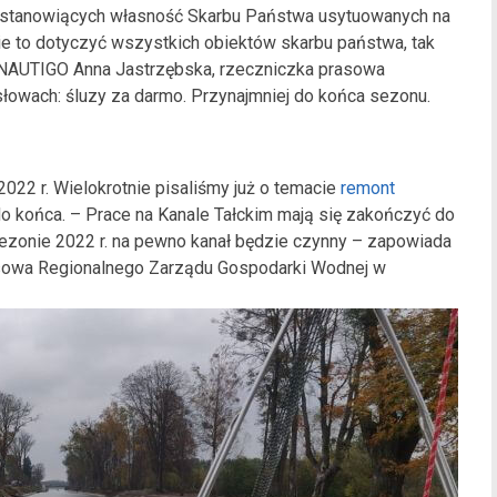
 stanowiących własność Skarbu Państwa usytuowanych na
 to dotyczyć wszystkich obiektów skarbu państwa, tak
a NAUTIGO Anna Jastrzębska, rzeczniczka prasowa
łowach: śluzy za darmo. Przynajmniej do końca sezonu.
022 r. Wielokrotnie pisaliśmy już o temacie
remont
 do końca. – Prace na Kanale Tałckim mają się zakończyć do
sezonie 2022 r. na pewno kanał będzie czynny – zapowiada
asowa Regionalnego Zarządu Gospodarki Wodnej w