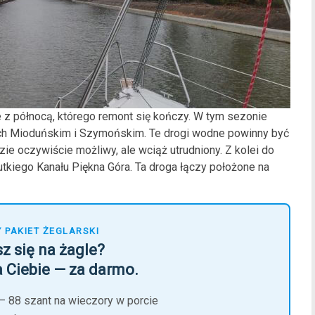
e z północą, którego remont się kończy. W tym sezonie
ach Mioduńskim i Szymońskim. Te drogi wodne powinny być
ie oczywiście możliwy, ale wciąż utrudniony. Z kolei do
tkiego Kanału Piękna Góra. Ta droga łączy położone na
 PAKIET ŻEGLARSKI
z się na żagle?
 Ciebie — za darmo.
 88 szant na wieczory w porcie