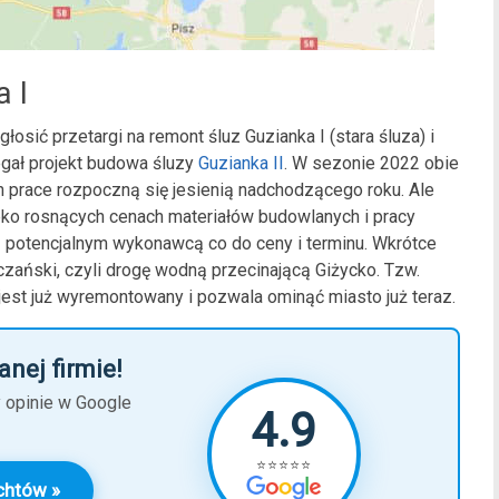
 I
ić przetargi na remont śluz Guzianka I (stara śluza) i
egał projekt budowa śluzy
Guzianka II
. W sezonie 2022 obie
h prace rozpoczną się jesienią nadchodzącego roku. Ale
ybko rosnących cenach materiałów budowlanych i pracy
 z potencjalnym wykonawcą co do ceny i terminu. Wkrótce
czański, czyli drogę wodną przecinającą Giżycko. Tzw.
 jest już wyremontowany i pozwala ominąć miasto już teraz.
anej firmie!
y opinie w Google
4.9
⭐⭐⭐⭐⭐
chtów »