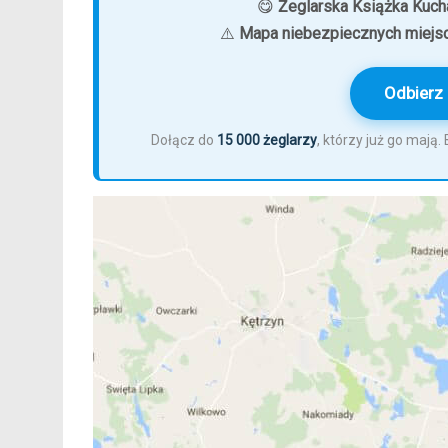
😋
Żeglarska Książka Kuch
⚠️
Mapa niebezpiecznych miejs
Odbierz 
Dołącz do
15 000 żeglarzy
, którzy już go mają