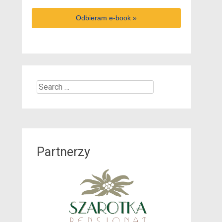
Odbieram e-book »
Search
for:
Partnerzy