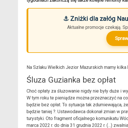
tygodniach zakończą się także kolejne remonty k
⚓ Zniżki dla załóg Na
Aktualne promocje czekają. Sp
Spraw
Na Szlaku Wielkich Jezior Mazurskich mamy kilka k
Śluza Guzianka bez opłat
Choć opłaty za śluzowanie nigdy nie były duże i wy
W tym roku te pieniądze można przeznaczyć na coś
będzie bez opłat. To sytuacja tak zdumiewająca, ż
będzie taniej ?. Ustawodawca dokonał zmian w pr
turystyki. Oto fragment oficjalnego komunikatu Wó
marca 2022 r. do dnia 31 grudnia 2022 r. (…) zwaln