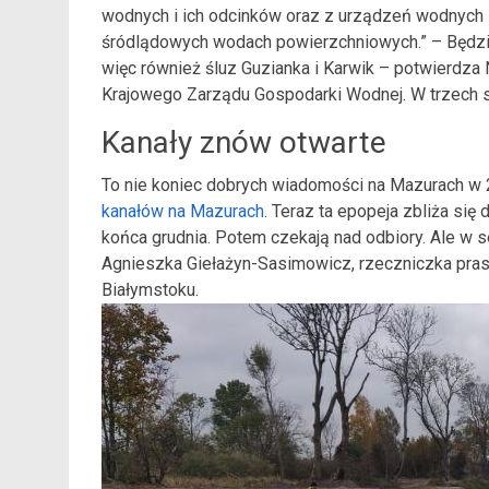
wodnych i ich odcinków oraz z urządzeń wodnych
śródlądowych wodach powierzchniowych.” – Będzie
więc również śluz Guzianka i Karwik – potwierdz
Krajowego Zarządu Gospodarki Wodnej. W trzech s
Kanały znów otwarte
To nie koniec dobrych wiadomości na Mazurach w 2
kanałów na Mazurach
. Teraz ta epopeja zbliża się
końca grudnia. Potem czekają nad odbiory. Ale w 
Agnieszka Giełażyn-Sasimowicz, rzeczniczka pr
Białymstoku.