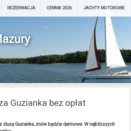
Skip
REZERWACJA
CENNIK 2026
JACHTY MOTOROWE
to
content
Mazury
za Guzianka bez opłat
 śluzę Guzianka, znów będzie darmowe. W najbliższych