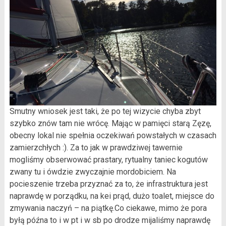
Smutny wniosek jest taki, że po tej wizycie chyba zbyt
szybko znów tam nie wrócę. Mając w pamięci starą Zęzę,
obecny lokal nie spełnia oczekiwań powstałych w czasach
zamierzchłych :). Za to jak w prawdziwej tawernie
mogliśmy obserwować prastary, rytualny taniec kogutów
zwany tu i ówdzie zwyczajnie mordobiciem. Na
pocieszenie trzeba przyznać za to, że infrastruktura jest
naprawdę w porządku, na kei prąd, dużo toalet, miejsce do
zmywania naczyń – na piątkę.Co ciekawe, mimo że pora
byłą późna to i w pt i w sb po drodze mijaliśmy naprawdę