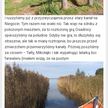
i ruszyliśmy już z przyzwyczajenia przez stary kanał na
Niegocin. Tym razem nie wiało nic. Tak więc na silniku z
położonym masztem, za to rozłożoną grą Osadnicy
spieszyliśmy na południe. Gdyby nie gra, to dłużyłoby się
strasznie, ale tak w miarę roztropnie, bo jeszcze przed
zmierzchem przemierzyliśmy kanały. Później poszliśmy
za ciosem – Tałty, Mikołajki i tak wypatrując latarką boi
farwateru (miałem wizję, że na pustym