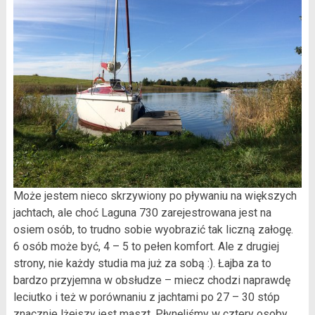
Może jestem nieco skrzywiony po pływaniu na większych
jachtach, ale choć Laguna 730 zarejestrowana jest na
osiem osób, to trudno sobie wyobrazić tak liczną załogę.
6 osób może być, 4 – 5 to pełen komfort. Ale z drugiej
strony, nie każdy studia ma już za sobą :). Łajba za to
bardzo przyjemna w obsłudze – miecz chodzi naprawdę
leciutko i też w porównaniu z jachtami po 27 – 30 stóp
znacznie lżejszy jest maszt. Płynęliśmy w cztery osoby,