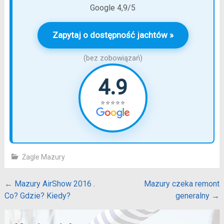
Google 4,9/5
Zapytaj o dostępność jachtów »
(bez zobowiązań)
4.9
⭐⭐⭐⭐⭐
Żagle Mazury
Post
←
Mazury AirShow 2016 .
Mazury czeka remont
Co? Gdzie? Kiedy?
generalny
→
navigation