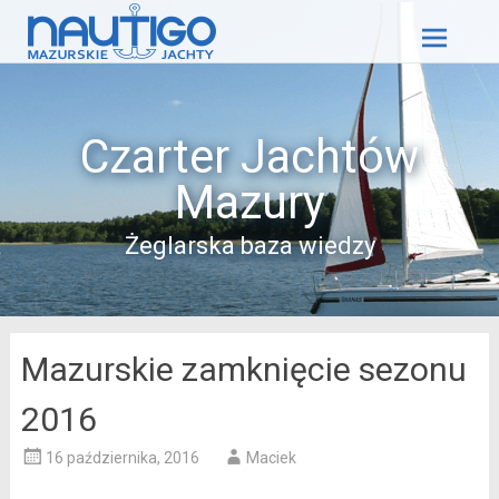
Skip
to
content
Czarter Jachtów
Mazury
Żeglarska baza wiedzy
Mazurskie zamknięcie sezonu
2016
16 października, 2016
Maciek