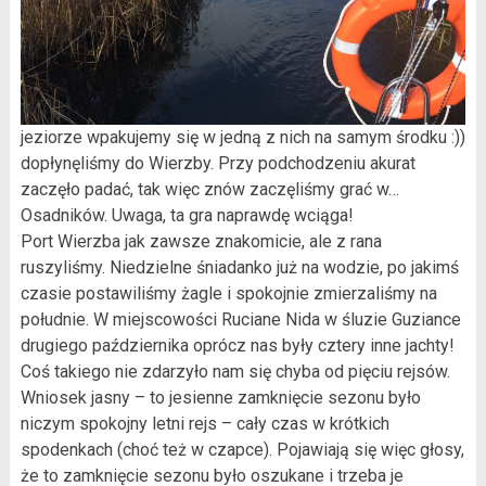
jeziorze wpakujemy się w jedną z nich na samym środku :))
dopłynęliśmy do Wierzby. Przy podchodzeniu akurat
zaczęło padać, tak więc znów zaczęliśmy grać w…
Osadników. Uwaga, ta gra naprawdę wciąga!
Port Wierzba jak zawsze znakomicie, ale z rana
ruszyliśmy. Niedzielne śniadanko już na wodzie, po jakimś
czasie postawiliśmy żagle i spokojnie zmierzaliśmy na
południe. W miejscowości Ruciane Nida w śluzie Guziance
drugiego października oprócz nas były cztery inne jachty!
Coś takiego nie zdarzyło nam się chyba od pięciu rejsów.
Wniosek jasny – to jesienne zamknięcie sezonu było
niczym spokojny letni rejs – cały czas w krótkich
spodenkach (choć też w czapce). Pojawiają się więc głosy,
że to zamknięcie sezonu było oszukane i trzeba je